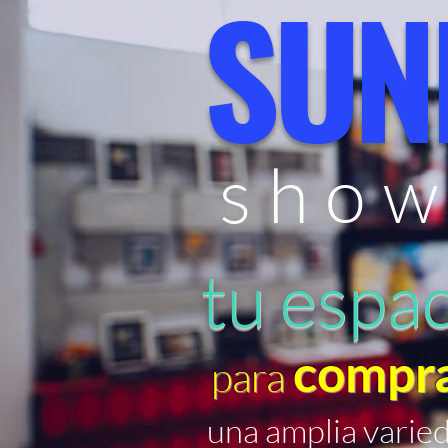
SUN
show
tu espa
compr
para
una amplia varie