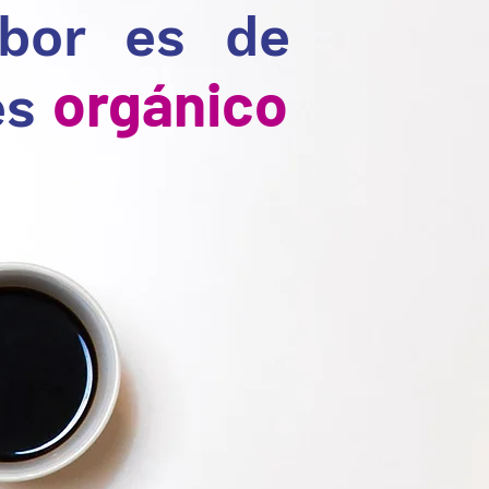
abor es de
orgánico
es