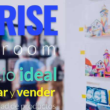
RISE
room
cio
ideal
ar
vender
y
dad de productos