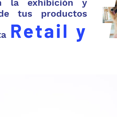
n la exhibición y
 de tus productos
Retail y
ta
l